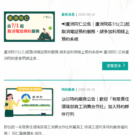
最新消息
2026-06-10
📢蘆洲同仁公告｜蘆洲院區7/1(三)起
取消電話預約服務，請多加利用線上
預約系統
蘆洲院7/1(三)起取消電話預約服務 請多加利用線上預約系統📢 蘆洲同仁公告蘆
洲院的患者們請注意...
瀏覽更多
特約廠商
2026-05-15
🤝🏻特約廠商公告｜歡迎「有限責任
環境部員工消費合作社」加入特約夥
伴行列
即日起～有限責任環境部員工消費合作社所屬員工 持員工證可享特約廠商福利
唷！ 同仁醫療體系 陪伴...