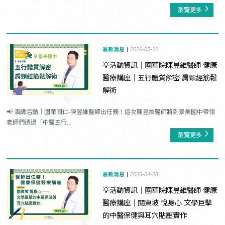
瀏覽更多
最新消息
2026-05-12
💡活動資訊｜國華院陳昱維醫師 健康
醫療講座｜五行體質解密 肩頸經筋鬆
解術
📢 演講活動｜國華同仁-陳昱維醫師出任務！這次陳昱維醫師將到景美國中帶領
老師們透過「中醫五行...
瀏覽更多
最新消息
2026-04-28
💡活動資訊｜國華院陳昱維醫師 健康
醫療講座｜閱東坡 悅身心 文學巨擘
的中醫保健與耳穴貼壓實作