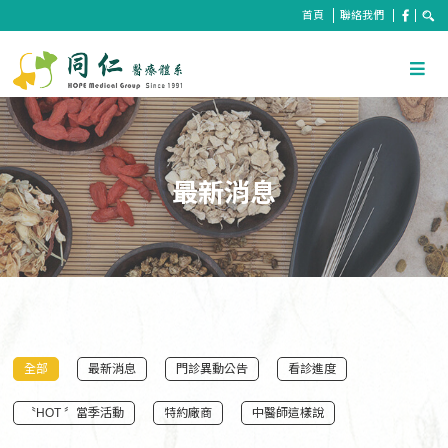
首頁
聯絡我們
最新消息
全部
最新消息
門診異動公告
看診進度
〝HOT 〞當季活動
特約廠商
中醫師這樣說