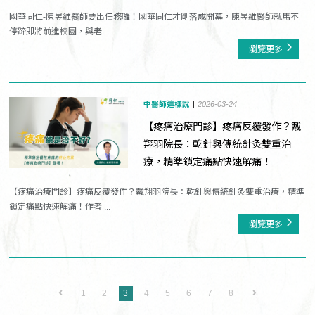
國華同仁-陳昱維醫師要出任務囉！國華同仁才剛落成開幕，陳昱維醫師就馬不
停蹄即將前進校園，與老...
瀏覽更多
中醫師這樣說
2026-03-24
【疼痛治療門診】疼痛反覆發作？戴
翔羽院長：乾針與傳統針灸雙重治
療，精準鎖定痛點快速解痛！
【疼痛治療門診】疼痛反覆發作？戴翔羽院長：乾針與傳統針灸雙重治療，精準
鎖定痛點快速解痛！作者 ...
瀏覽更多
1
2
3
4
5
6
7
8