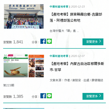
中藥材產地考察
2020-12-23
【產地考察】屏東縣霧台鄉-吉露部
落、阿禮部落公有地
台灣中醫大「藥」進 ...
1,841
瀏覽更多
瀏覽數
分享：
中藥材產地考察
2020-12-07
【產地考察】內蒙古自治區鄂爾多斯
市-甘草
文章來源：作者 / 謝懿安 · 出處 / 康健雜誌
第223期
1,385
瀏覽更多
瀏覽數
分享：