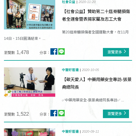
社會公益
2020-11-20
【社會公益】贊助第二十屆脊髓損傷
者全運會暨表揚家屬及志工大會
第20屆脊髓損傷者全國運動大會，在11月
14日、15日圓滿結束。 ...
1,478
瀏覽更多
瀏覽數
分享：
中醫好厝邊
2020-10-05
【敬天愛人】中藥用藥安全專訪-張景
堯總院長
✅中藥用藥安全-張景堯總院長專訪✅ ...
1,522
瀏覽更多
瀏覽數
分享：
中醫好厝邊
2020-09-11