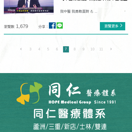
我中醫 我勇敢面對 💪 ...
1,679
瀏覽更多
瀏覽數
分享：
3
4
5
6
7
8
9
10
11