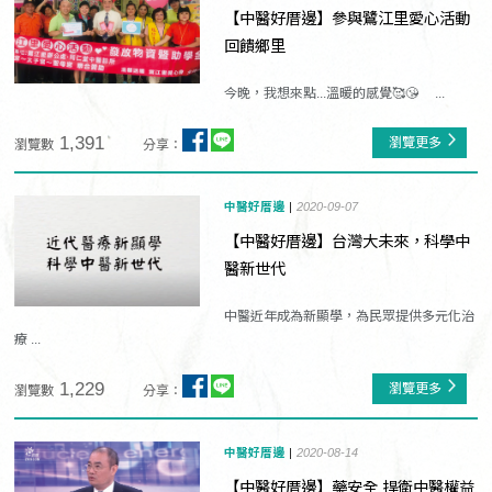
【中醫好厝邊】參與鷺江里愛心活動
回饋鄉里
今晚，我想來點...溫暖的感覺🥰😘 ...
1,391
瀏覽更多
瀏覽數
分享：
中醫好厝邊
2020-09-07
【中醫好厝邊】台灣大未來，科學中
醫新世代
中醫近年成為新顯學，為民眾提供多元化治
療 ...
1,229
瀏覽更多
瀏覽數
分享：
中醫好厝邊
2020-08-14
【中醫好厝邊】藥安全 捍衛中醫權益