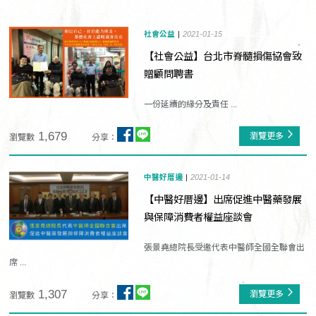
社會公益
2021-01-15
【社會公益】台北市脊髓損傷協會致
贈顧問聘書
一份延續的緣分及責任 ...
1,679
瀏覽更多
瀏覽數
分享：
中醫好厝邊
2021-01-14
【中醫好厝邊】出席促進中醫藥發展
與保障消費者權益座談會
張景堯總院長受邀代表中醫師全國全聯會出
席 ...
1,307
瀏覽更多
瀏覽數
分享：