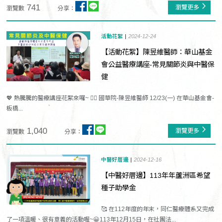
741
瀏覽更多
瀏覽數
分享：
活動花絮
2024-12-24
【活動花絮】陳昱維醫師：華山基金
會公益醫療講座-常見關節炎與中醫保
健
💖 熱騰騰的醫療講座花絮來囉~ 👨‍⚕️ 國華院-陳昱維醫師 12/23(一) 在華山基金會-
板橋...
1,040
瀏覽更多
瀏覽數
分享：
中醫好厝邊
2024-12-16
【中醫好厝邊】113年年蘆洲區希望
種子助學金
🥰 在112年度的年末，同仁醫療體系又完成
了一項溫暖、很有意義的活動喔~😀113年12月15日，在社團法...