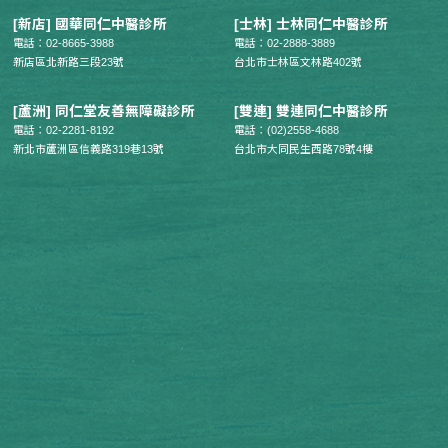
[新店] 國華同仁中醫診所
[士林] 士林同仁中醫診所
電話：02-8665-3988
電話：02-2888-3889
新店區北新路三段23號
台北市士林區文林路402號
[蘆洲] 同仁堂友善無障礙診所
[雙連] 雙連同仁中醫診所
電話：02-2281-8192
電話：(02)2558-4688
新北市蘆洲區信義路319巷13號
台北市大同民生西路78號4樓