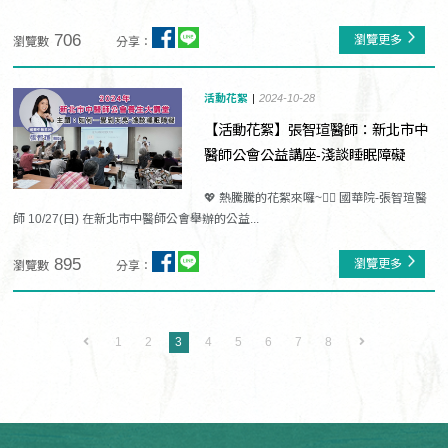
706
瀏覽更多
瀏覽數
分享：
活動花絮
2024-10-28
【活動花絮】張智瑄醫師：新北市中
醫師公會公益講座-淺談睡眠障礙
💖 熱騰騰的花絮來囉~👩‍⚕️ 國華院-張智瑄醫
師 10/27(日) 在新北市中醫師公會舉辦的公益...
895
瀏覽更多
瀏覽數
分享：
1
2
3
4
5
6
7
8