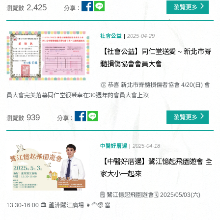
2,425
瀏覽更多
瀏覽數
分享：
社會公益
2025-04-29
【社會公益】同仁堂送愛 ~ 新北市脊
髓損傷協會會員大會
👏 恭喜 新北市脊髓損傷者協會 4/20(日) 會
員大會完美落幕同仁堂很榮幸在30週年的會員大會上沒...
939
瀏覽更多
瀏覽數
分享：
中醫好厝邊
2025-04-18
【中醫好厝邊】鷺江憶起飛園遊會 全
家大小一起來
🗒️ 鷺江憶起飛園遊會🗓️ 2025/05/03(六)
13:30-16:00 🏛️ 蘆洲鷺江廣場 👩‍🦳🧓 當...