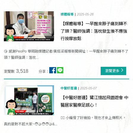
媒體報導
2025-05-28
【媒體報導】一早醒來脖子痛到轉不
了頭？醫師強調：落枕發生後不應強
行按摩放鬆
😘 感謝PeoPo 華岡融媒體記者/黃鈺涵報導新聞網址：一早醒來脖子痛到轉不了
頭？醫師強調：落枕...
3,518
瀏覽更多
瀏覽數
分享：
中醫好厝邊
2025-05-07
【中醫好厝邊】鷺江憶起飛園遊會 中
醫居家醫療足感心！
🙇‍♀️ 小編慢了好幾拍，現在才來上傳照片，
真的是對不起大家~🧑‍🤝‍🧑🧑‍🤝&...