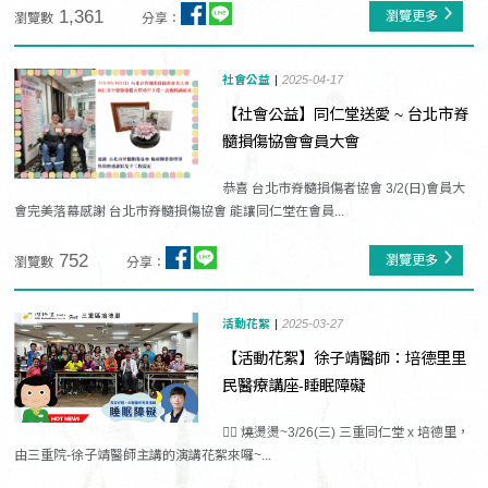
1,361
瀏覽更多
瀏覽數
分享：
社會公益
2025-04-17
【社會公益】同仁堂送愛 ~ 台北市脊
髓損傷協會會員大會
恭喜 台北市脊髓損傷者協會 3/2(日)會員大
會完美落幕感謝 台北市脊髓損傷協會 能讓同仁堂在會員...
752
瀏覽更多
瀏覽數
分享：
活動花絮
2025-03-27
【活動花絮】徐子靖醫師：培德里里
民醫療講座-睡眠障礙
❤️‍🔥 燒燙燙~3/26(三) 三重同仁堂 x 培德里，
由三重院-徐子靖醫師主講的演講花絮來囉~...