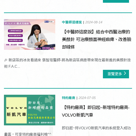
中醫師這樣說
2024-08-14
【中醫師這麼說】結合中西醫治療的
美顏針 可治療顏面神經麻痺、改善臉
部線條
🎉 新店區的冰友看過來 張智瑄醫師-將為新店區病患帶來現在最新進的美顏針技
術 F.A.C...
瀏覽更多
特約廠商
2024-07-05
【特約廠商】即日起~新增特約廠商-
VOLVO新凱汽車
即日起~持VOLVO新凱汽車的系統登入成功
畫面，可享特約廠商福利唷^^