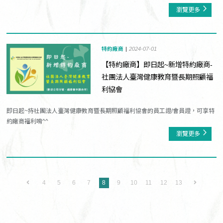
瀏覽更多
特約廠商
2024-07-01
【特約廠商】即日起~新增特約廠商-
社團法人臺灣健康教育暨長期照顧福
利協會
即日起~持社團法人臺灣健康教育暨長期照顧福利協會的員工證/會員證，可享特
約廠商福利唷^^
瀏覽更多
4
5
6
7
8
9
10
11
12
13