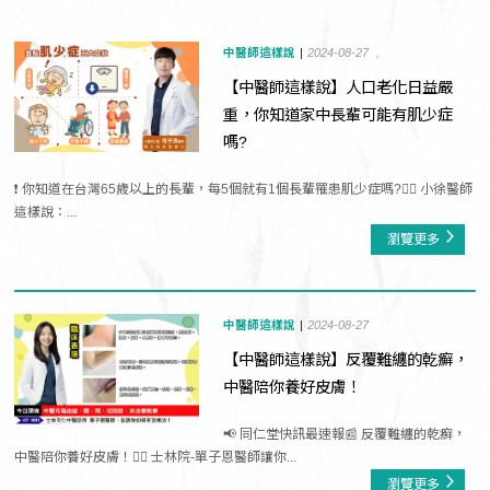
中醫師這樣說
2024-08-27
【中醫師這樣說】人口老化日益嚴
重，你知道家中長輩可能有肌少症
嗎?
❗ 你知道在台灣65歲以上的長輩，每5個就有1個長輩罹患肌少症嗎?👨‍⚕️ 小徐醫師
這樣說：...
瀏覽更多
中醫師這樣說
2024-08-27
【中醫師這樣說】反覆難纏的乾癬，
中醫陪你養好皮膚！
📢 同仁堂快訊最速報📰 反覆難纏的乾癬，
中醫陪你養好皮膚！👩‍⚕️ 士林院-單子恩醫師讓你...
瀏覽更多