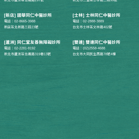
新北市蘆洲區信義路297號
新北市三重區忠孝路二段99號
[新店] 國華同仁中醫診所
[士林] 士林同仁中醫診所
電話：02-8665-3988
電話：02-2888-3889
新店區北新路三段23號
台北市士林區文林路402號
[蘆洲] 同仁堂友善無障礙診所
[雙連] 雙連同仁中醫診所
電話：02-2281-8192
電話：(02)2558-4688
新北市蘆洲區信義路319巷13號
台北市大同民生西路78號4樓