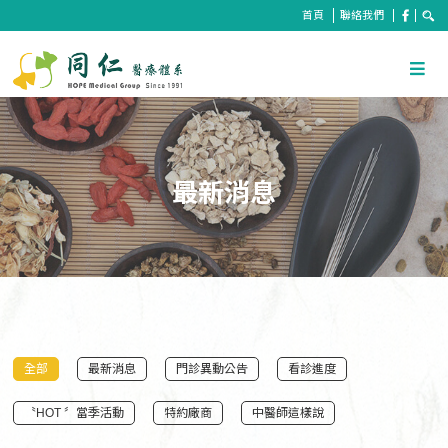
首頁
聯絡我們
最新消息
全部
最新消息
門診異動公告
看診進度
〝HOT 〞當季活動
特約廠商
中醫師這樣說