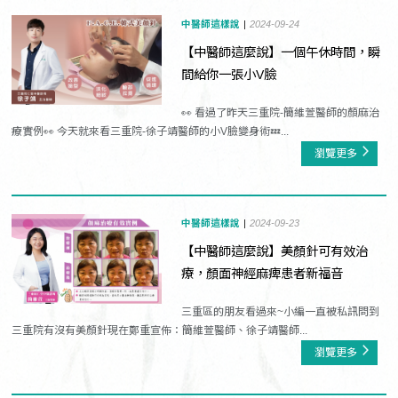
中醫師這樣說
2024-09-24
【中醫師這麼說】一個午休時間，瞬
間給你一張小V臉
👀 看過了昨天三重院-簡維萱醫師的顏麻治
療實例👀 今天就來看三重院-徐子靖醫師的小V臉變身術💤...
瀏覽更多
中醫師這樣說
2024-09-23
【中醫師這麼說】美顏針可有效治
療，顏面神經麻痺患者新福音
三重區的朋友看過來~小編一直被私訊問到
三重院有沒有美顏針現在鄭重宣佈：簡維萱醫師、徐子靖醫師...
瀏覽更多