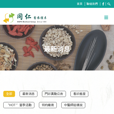
首頁
聯絡我們
最新消息
全部
最新消息
門診異動公告
看診進度
〝HOT 〞當季活動
特約廠商
中醫師這樣說