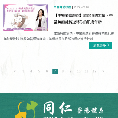
中醫師這樣說
2024-09-16
【中醫師這麼說】誰說時間無情，中
醫美顏針將逆轉你的肌膚年齡
誰說時間無情，中醫美顏針將逆轉你的肌膚
年齡蘆洲院-陳欣如醫師這樣說：美顏針是在臉部的經絡進行針刺...
瀏覽更多
3
4
5
6
7
8
9
10
11
12