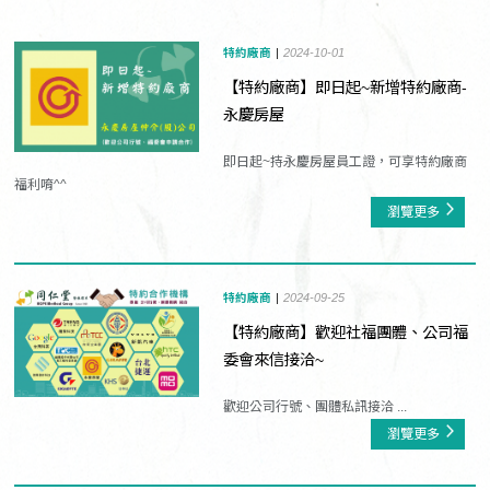
特約廠商
2024-10-01
【特約廠商】即日起~新增特約廠商-
永慶房屋
即日起~持永慶房屋員工證，可享特約廠商
福利唷^^
瀏覽更多
特約廠商
2024-09-25
【特約廠商】歡迎社福團體、公司福
委會來信接洽~
歡迎公司行號、團體私訊接洽 ...
瀏覽更多