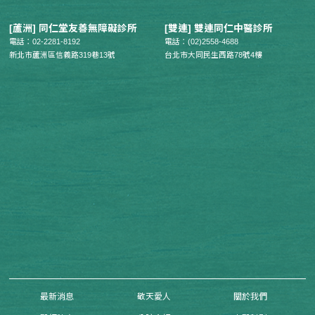
[蘆洲] 同仁堂友善無障礙診所
[雙連] 雙連同仁中醫診所
電話：02-2281-8192
電話：(02)2558-4688
新北市蘆洲區信義路319巷13號
台北市大同民生西路78號4樓
最新消息
敬天愛人
關於我們