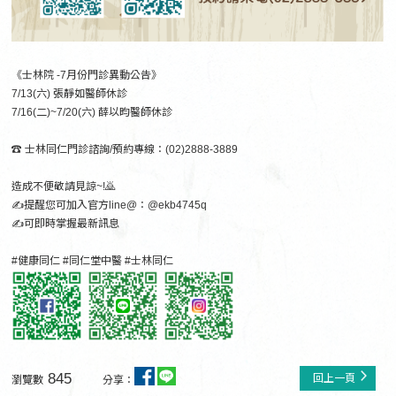
《士林院 -7月份門診異動公告》
7/13(六) 張靜如醫師休診
7/16(二)~7/20(六) 薛以昀醫師休診
☎ 士林同仁門診諮詢/預約專線：(02)2888-3889
造成不便敬請見諒~!🙇
✍️提醒您可加入官方line@：@ekb4745q
✍️可即時掌握最新訊息
#健康同仁 #同仁堂中醫 #士林同仁
845
回上一頁
瀏覽數
分享：