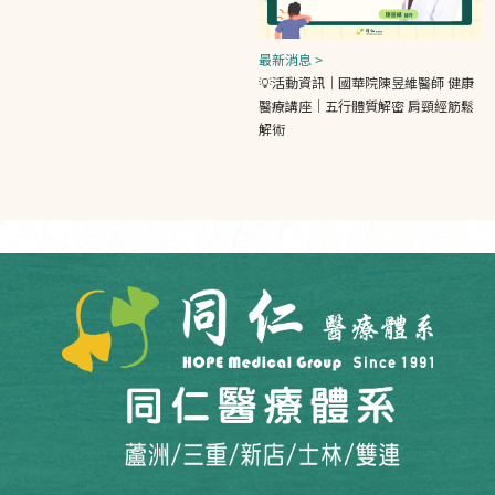
最新消息 >
💡活動資訊｜國華院陳昱維醫師 健康
醫療講座｜五行體質解密 肩頸經筋鬆
解術