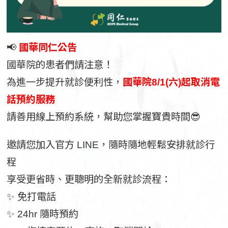
📢
國華同仁公告
國華院的患者們請注意！
為進一步提升就診便利性，
國華院8/1(六)起取消電
話預約服務
請善用線上預約系統，幫助您掌握寶貴時間😎
邀請您加入官方 LINE，隨時隨地輕鬆安排就診行
程
享受更省時、更聰明的全新就診流程：
✨ 免打電話
✨ 24hr 隨時預約