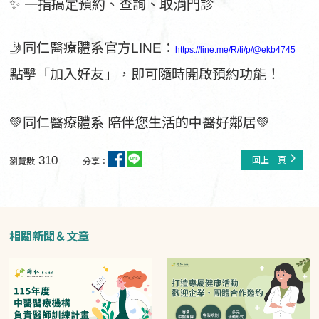
✨ 一指搞定預約、查詢、取消門診
🤳同仁醫療體系官方LINE：
https://line.me/R/ti/p/@ekb4745
點擊「加入好友」，即可隨時開啟預約功能！
💚同仁醫療體系 陪伴您生活的中醫好鄰居💚
310
回上一頁
瀏覽數
分享：
相關新聞＆文章