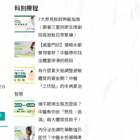
科別療程
7大常見族群伸展指南
｜跟著三重院廖北璋副
院長放鬆日常緊繃！
【減重門診】連喝水都
覺得會胖？中醫帶你找
出體重停滯的原因
為什麼夏天是調整過敏
體質的黃金期？中醫
「三伏貼」的冬病夏治
癌合
智慧
端午節南北粽怎麼挑？
中醫教你依「熱性、痰
濕」兩大體質挑粽子！
內分泌失調吃藥數值仍
起伏？中醫水煎藥精準