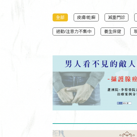
全部
皮膚/乾癬
減重門診
過動/注意力不集中
養生保健