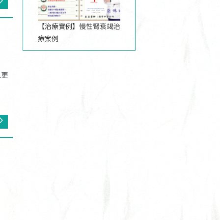
【治療實例】慢性腎衰竭治
療案例
人更