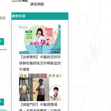
調理關鍵
案例分享
多的
【治療實例】中醫助您好孕
張靜如醫師是您孕期最佳的
守護者
【減重門診】中醫健康減
重，不要多餘體重、只要完