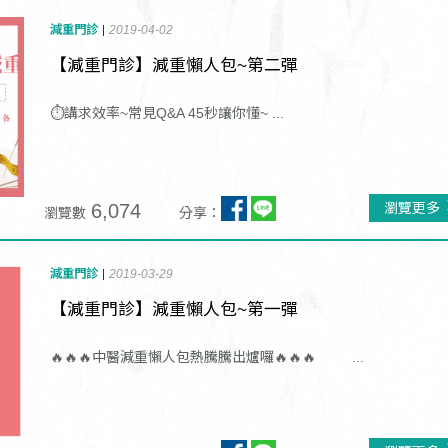
減重門診
2019-04-02
【減重門診】減重懶人包~第二彈
⏱講求效率~常見Q&A 45秒讓你懂~ ...
6,074
瀏覽更多
瀏覽數
分享：
減重門診
2019-03-29
【減重門診】減重懶人包~第一彈
🔥🔥🔥中醫減重懶人包熱騰騰出爐囉🔥🔥🔥 ...