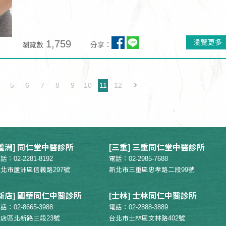
1,759
瀏覽更多
瀏覽數
分享：
5
6
7
8
9
10
11
12
[蘆洲] 同仁堂中醫診所
[三重] 三重同仁堂中醫診所
話：02-2281-8192
電話：02-2985-7688
北市蘆洲區信義路297號
新北市三重區忠孝路二段99號
[新店] 國華同仁中醫診所
[士林] 士林同仁中醫診所
話：02-8665-3988
電話：02-2888-3889
店區北新路三段23號
台北市士林區文林路402號