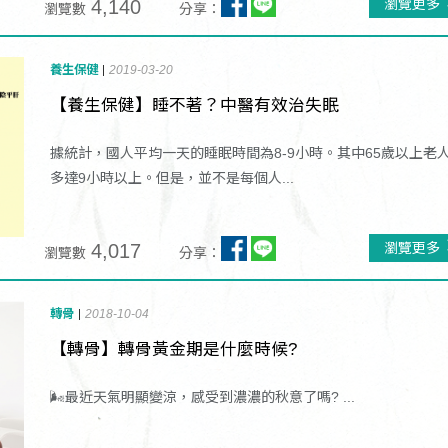
4,140
瀏覽更多
瀏覽數
分享：
養生保健
2019-03-20
【養生保健】睡不著？中醫有效治失眠
據統計，國人平均一天的睡眠時間為8-9小時。其中65歲以上老
多達9小時以上。但是，並不是每個人...
4,017
瀏覽更多
瀏覽數
分享：
轉骨
2018-10-04
【轉骨】轉骨黃金期是什麼時候?
🌬最近天氣明顯變涼，感受到濃濃的秋意了嗎? ...