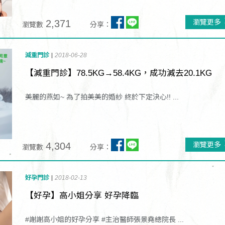
2,371
瀏覽更多
瀏覽數
分享：
減重門診
2018-06-28
【減重門診】78.5KG→58.4KG，成功減去20.1KG
美麗的燕如~ 為了拍美美的婚紗 終於下定決心!! ...
4,304
瀏覽更多
瀏覽數
分享：
好孕門診
2018-02-13
【好孕】高小姐分享 好孕降臨
#謝謝高小姐的好孕分享 #主治醫師張景堯總院長 ...