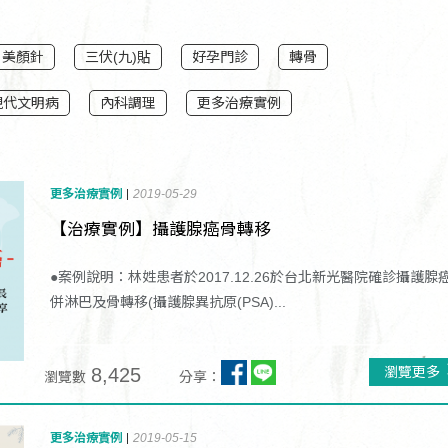
美顏針
三伏(九)貼
好孕門診
轉骨
現代文明病
內科調理
更多治療實例
更多治療實例
2019-05-29
【治療實例】攝護腺癌骨轉移
●案例說明：林姓患者於2017.12.26於台北新光醫院確診攝護腺
併淋巴及骨轉移(攝護腺異抗原(PSA)...
8,425
瀏覽更多
瀏覽數
分享：
更多治療實例
2019-05-15