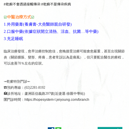
#
乾癬不會透過接觸傳染
#
乾癬不是傳染疾病
中醫治療方式
☑
☑
1.外用藥膏(養膚膏-大堯醫師親自研發)
2.口服中藥(依據症狀開立清熱、涼血、抗菌…等中藥)
3.充足睡眠
臨床治療發現，愈早治療控制愈佳，愈晚接受治療可能會愈嚴重，甚至出現關節
炎（關節腫脹、變形、疼痛，患者常誤以為是痛風），但只要配合醫生的療程，
可以改善70％左右的症狀。
⤞乾癬特別門診⤝
☎
預約專線：(02)2281-8192
🏥
診所地址：蘆洲區信義路297號(近捷運-徐匯中學站)
🈺
門診時間：
https://hopesystem-l.jeiyoung.com/branch