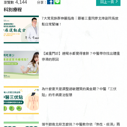
4,144
回上一頁
瀏覽數
分享：
科別療程
7大常見族群伸展指南｜跟著三重院廖北璋副院長放
鬆日常緊繃！
【減重門診】連喝水都覺得會胖？中醫帶你找出體重
停滯的原因
為什麼夏天是調整過敏體質的黃金期？中醫「三伏
貼」的冬病夏治智慧
端午節南北粽怎麼挑？中醫教你依「熱性、痰濕」兩