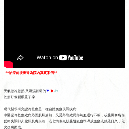
**治療前後圖皆為院內真實案例**
天氣忽冷忽熱 又濕濕黏黏的
☔
☀
☁
乾癬好像變嚴重了
😭
現代醫學研究認為乾癬是一種自體免疫失調疾病!!
中醫認為乾癬致病乃因肌燥膚熱，又受外邪致局部氣血運行不暢，或受風寒所傷
營衛失調郁久化燥肌膚失養；或七情傷氣肌受阻氣血壅滯成血瘀或熱蘊日久，化
火炎膚而成。