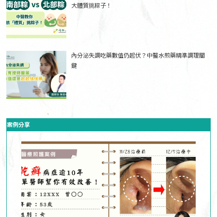
大體質挑粽子！
內分泌失調吃藥數值仍起伏？中醫水煎藥精準調理關
鍵
案例分享