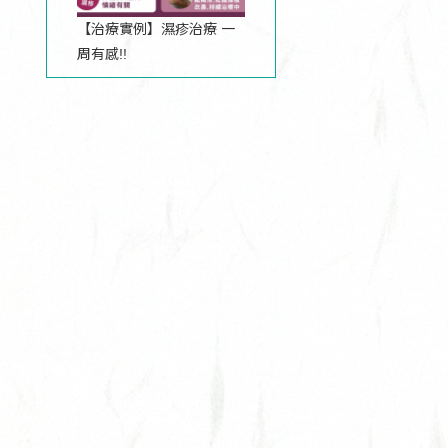
【治療實例】濕疹治療 一
周有感!!