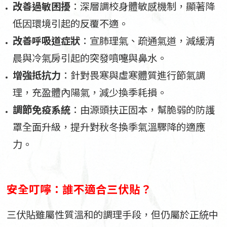
改善過敏困擾
：深層調校身體敏感機制，顯著降
低因環境引起的反覆不適。
改善呼吸道症狀
：宣肺理氣、疏通氣道，減緩清
晨與冷氣房引起的突發噴嚏與鼻水。
增強抵抗力
：針對畏寒與虛寒體質進行節氣調
理，充盈體內陽氣，減少換季耗損。
調節免疫系統
：由源頭扶正固本，幫脆弱的防護
罩全面升級，提升對秋冬換季氣溫驟降的適應
力。
安全叮嚀：誰不適合三伏貼？
三伏貼雖屬性質溫和的調理手段，但仍屬於正統中