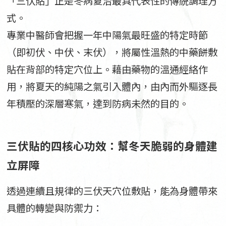
「三伏貼」正是冬病夏治最具代表性的傳統調理方
式。
專業中醫師會把握一年中陽氣最旺盛的特定時節
（即初伏、中伏、末伏），將屬性溫熱的中藥餅敷
貼在背部的特定穴位上。藉由藥物的溫通經絡作
用，將夏天的純陽之氣引入體內，由內而外驅逐長
年積壓的深層寒氣，達到防病未然的目的。
三伏貼的四核心功效：幫冬天脆弱的身體建
立屏障
透過連續且規律的三伏天穴位敷貼，能為身體帶來
具體的轉變與防禦力：