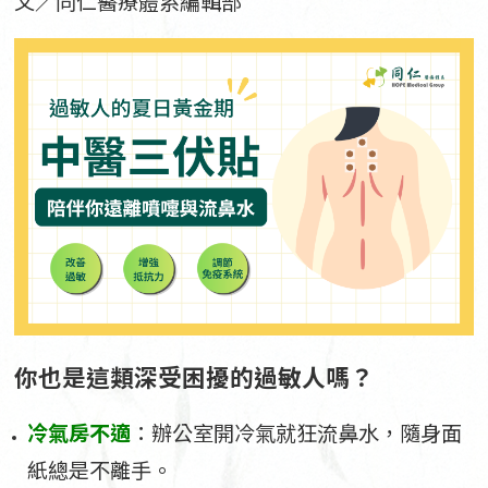
文／同仁醫療體系編輯部
你也是這類深受困擾的過敏人嗎？
冷氣房不適
：辦公室開冷氣就狂流鼻水，隨身面
紙總是不離手。