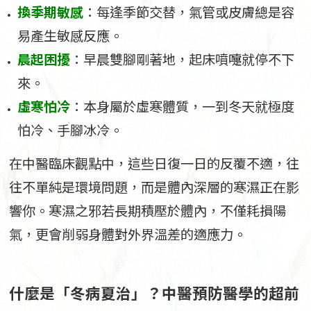
換季期敏感
：每逢季節交替，氣管或皮膚總是容
易產生敏感反應。
晨起困擾
：早晨雙腳剛著地，起床噴嚏就停不下
來。
虛寒怕冷
：本身屬於虛寒體質，一到冬天就極度
怕冷、手腳冰冷。
在中醫臨床觀點中，這些日復一日的反覆不適，往
往不單純是環境問題，而是體內深層的寒濕正在影
響你。寒濕之邪若長期積壓於體內，不僅耗損陽
氣，更會削弱身體對外界溫差的適應力。
什麼是「冬病夏治」？中醫預防醫學的超前