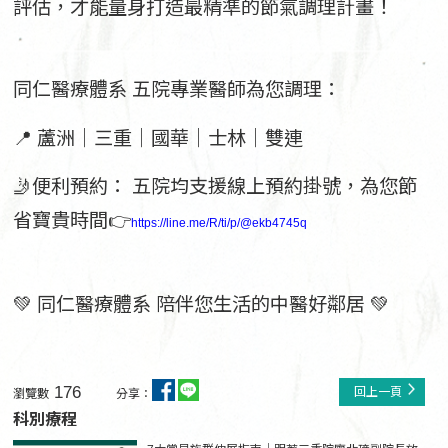
評估，才能量身打造最精準的節氣調理計畫！
同仁醫療體系 五院專業醫師為您調理：
📍 蘆洲｜三重｜國華｜士林｜雙連
🤳便利預約： 五院均支援線上預約掛號，為您節
省寶貴時間👉
https://line.me/R/ti/p/@ekb4745q
💚 同仁醫療體系 陪伴您生活的中醫好鄰居 💚
176
回上一頁
瀏覽數
分享：
科別療程