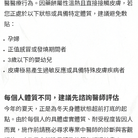
醫醫療行為。因藥餅屬性溫熱且直接接觸皮膚，若
您正處於以下狀態或具備特定體質，建議避免敷
貼：
孕婦
正值感冒或發燒期間者
3歲以下的嬰幼兒
皮膚極易產生過敏反應或具備特殊皮膚疾病者
每個人體質不同，建議先諮詢醫師評估
今年的夏天，正是為冬天身體狀態超前打底的起
點。由於每個人的具體虛實體質、耐受程度皆因人
而異，施作前請務必尋求專業中醫師的診斷與客觀