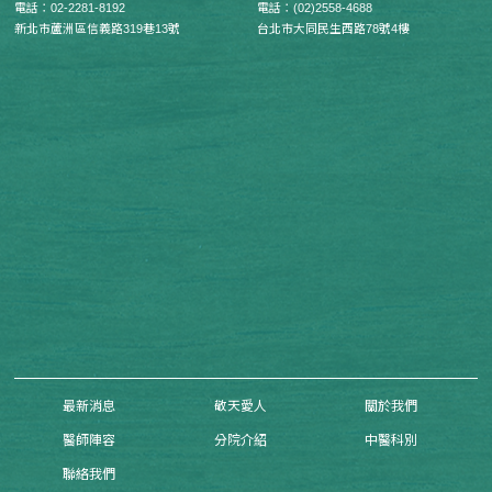
電話：02-2281-8192
電話：(02)2558-4688
新北市蘆洲區信義路319巷13號
台北市大同民生西路78號4樓
最新消息
敬天愛人
關於我們
醫師陣容
分院介紹
中醫科別
聯絡我們