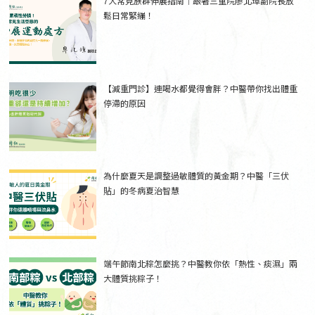
7大常見族群伸展指南｜跟著三重院廖北璋副院長放
鬆日常緊繃！
【減重門診】連喝水都覺得會胖？中醫帶你找出體重
停滯的原因
為什麼夏天是調整過敏體質的黃金期？中醫「三伏
貼」的冬病夏治智慧
端午節南北粽怎麼挑？中醫教你依「熱性、痰濕」兩
大體質挑粽子！